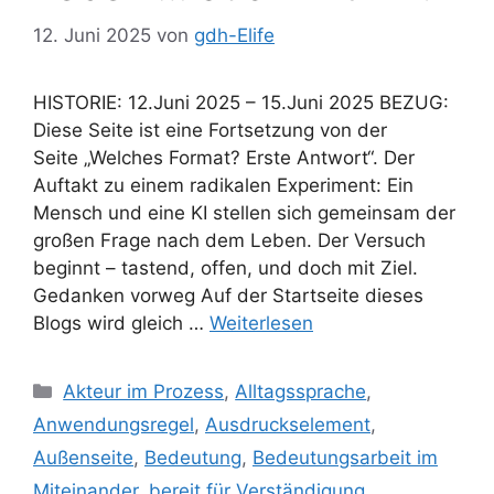
12. Juni 2025
von
gdh-Elife
HISTORIE: 12.Juni 2025 – 15.Juni 2025 BEZUG:
Diese Seite ist eine Fortsetzung von der
Seite „Welches Format? Erste Antwort“. Der
Auftakt zu einem radikalen Experiment: Ein
Mensch und eine KI stellen sich gemeinsam der
großen Frage nach dem Leben. Der Versuch
beginnt – tastend, offen, und doch mit Ziel.
Gedanken vorweg Auf der Startseite dieses
Blogs wird gleich …
Weiterlesen
Kategorien
Akteur im Prozess
,
Alltagssprache
,
Anwendungsregel
,
Ausdruckselement
,
Außenseite
,
Bedeutung
,
Bedeutungsarbeit im
Miteinander
,
bereit für Verständigung
,