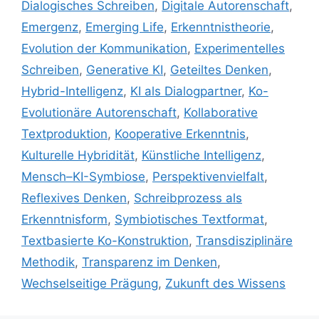
Dialogisches Schreiben
,
Digitale Autorenschaft
,
Emergenz
,
Emerging Life
,
Erkenntnistheorie
,
Evolution der Kommunikation
,
Experimentelles
Schreiben
,
Generative KI
,
Geteiltes Denken
,
Hybrid-Intelligenz
,
KI als Dialogpartner
,
Ko-
Evolutionäre Autorenschaft
,
Kollaborative
Textproduktion
,
Kooperative Erkenntnis
,
Kulturelle Hybridität
,
Künstliche Intelligenz
,
Mensch–KI-Symbiose
,
Perspektivenvielfalt
,
Reflexives Denken
,
Schreibprozess als
Erkenntnisform
,
Symbiotisches Textformat
,
Textbasierte Ko-Konstruktion
,
Transdisziplinäre
Methodik
,
Transparenz im Denken
,
Wechselseitige Prägung
,
Zukunft des Wissens