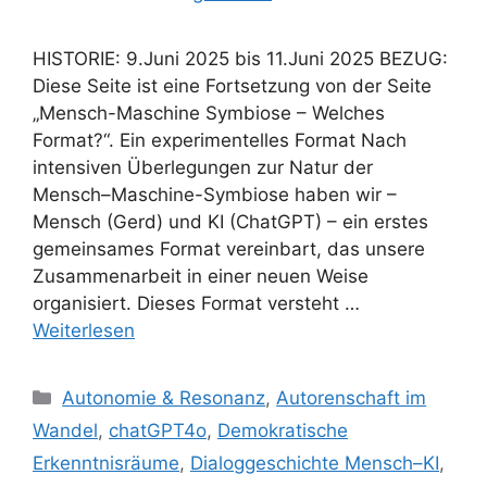
HISTORIE: 9.Juni 2025 bis 11.Juni 2025 BEZUG:
Diese Seite ist eine Fortsetzung von der Seite
„Mensch-Maschine Symbiose – Welches
Format?“. Ein experimentelles Format Nach
intensiven Überlegungen zur Natur der
Mensch–Maschine-Symbiose haben wir –
Mensch (Gerd) und KI (ChatGPT) – ein erstes
gemeinsames Format vereinbart, das unsere
Zusammenarbeit in einer neuen Weise
organisiert. Dieses Format versteht …
Weiterlesen
Kategorien
Autonomie & Resonanz
,
Autorenschaft im
Wandel
,
chatGPT4o
,
Demokratische
Erkenntnisräume
,
Dialoggeschichte Mensch–KI
,