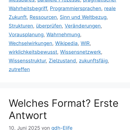
Wahrheitsbegriff
,
Programmiersprachen
,
reale
Zukunft
,
Ressourcen
,
Sinn und Weltbezug
,
Strukturen
,
überprüfen
,
Veränderungen
,
Vorausplanung
,
Wahrnehmung
,
Wechselwirkungen
,
Wikipedia
,
WIR
,
wirklichkeitsbewusst
,
Wissensnetzwerk
,
Wissensstruktur
,
Zielzustand
,
zukunftsfäig
,
zutreffen
Welches Format? Erste
Antwort
10. Juni 2025
von
gdh-Elife