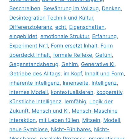
Beschreiben
,
Bewährung im Vollzug
,
Denken
,
Desintegration Technik und Kultur
,
Differenztoleranz
,
echt
,
Eigenschaften
,
eingebildet
,
emotionale Struktur
,
Erfahrung
,
Experiment Nr.1
,
Form ersetzt Inhalt
,
Form
überdeckt Inhalt
,
formale Reflexe
,
Gefühl
,
Gegenstandsbezug
,
Gehirn
,
Generative KI
,
Getriebe des Alltags
,
im Kopf
,
Inhalt und Form
,
inhärente Intelligenz
,
Innenseite
,
Intelligenz
,
internes Modell
,
kontextualisieren
,
kooperativ
,
Künstliche Intelligenz
,
lernfähig
,
Logik der
Zukunft
,
Mensch und KI
,
Mensch-Maschine
Interaktion
,
mit Leben füllen
,
Mitsein
,
Modell
,
neue Symbiose
,
Nicht-Fühlbares
,
Nicht-
Messbares
,
parallele Prozesse
,
pragmatischer