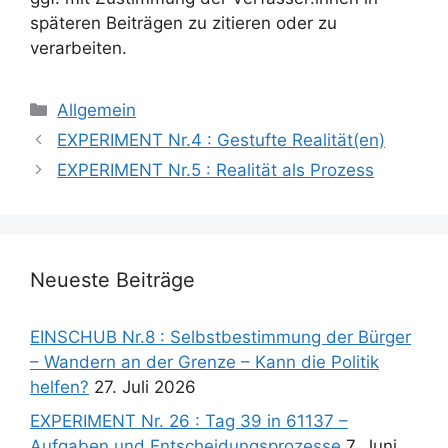
späteren Beiträgen zu zitieren oder zu
verarbeiten.
Kategorien
Allgemein
EXPERIMENT Nr.4 : Gestufte Realität(en)
EXPERIMENT Nr.5 : Realität als Prozess
Neueste Beiträge
EINSCHUB Nr.8 : Selbstbestimmung der Bürger
– Wandern an der Grenze – Kann die Politik
helfen?
27. Juli 2026
EXPERIMENT Nr. 26 : Tag 39 in 61137 –
Aufgaben und Entscheidungsprozesse
7. Juni