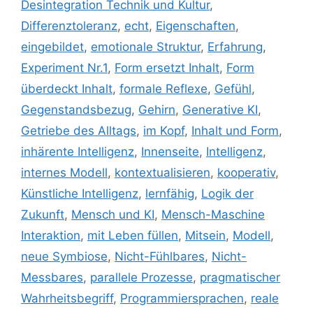
Desintegration Technik und Kultur
,
Differenztoleranz
,
echt
,
Eigenschaften
,
eingebildet
,
emotionale Struktur
,
Erfahrung
,
Experiment Nr.1
,
Form ersetzt Inhalt
,
Form
überdeckt Inhalt
,
formale Reflexe
,
Gefühl
,
Gegenstandsbezug
,
Gehirn
,
Generative KI
,
Getriebe des Alltags
,
im Kopf
,
Inhalt und Form
,
inhärente Intelligenz
,
Innenseite
,
Intelligenz
,
internes Modell
,
kontextualisieren
,
kooperativ
,
Künstliche Intelligenz
,
lernfähig
,
Logik der
Zukunft
,
Mensch und KI
,
Mensch-Maschine
Interaktion
,
mit Leben füllen
,
Mitsein
,
Modell
,
neue Symbiose
,
Nicht-Fühlbares
,
Nicht-
Messbares
,
parallele Prozesse
,
pragmatischer
Wahrheitsbegriff
,
Programmiersprachen
,
reale