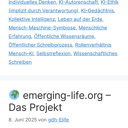
Individuelles Denken
,
KI-Autorenschaft
,
KI-Ethik
(implizit durch Verantwortung)
,
KI-Gedächtnis
,
Kollektive Intelligenz
,
Leben auf der Erde
,
Mensch-Maschine-Symbiose
,
Menschliche
Erfahrung
,
Öffentliche Wissensräume
,
Öffentlicher Schreibprozess
,
Rollenverhältnis
Mensch–KI
,
Selbstreflexion
,
Wissenschaftliches
Schreiben
emerging-life.org –
Das Projekt
8. Juni 2025
von
gdh-Elife