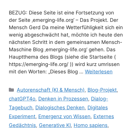
BEZUG: Diese Seite ist eine Fortsetzung von
der Seite ‚emerging-life.org‘ – Das Projekt. Der
Mensch Gerd Da meine Wetterfühligkeit sich ein
wenig abgeschwächt hat, möchte ich heute den
nächsten Schritt in dem gemeinsamen Mensch-
Maschine Blog ‚emerging-life.org‘ gehen. Das
Hauptthema des Blogs (siehe die Startseite (
https://emerging-life.org/ )) wird kurz umrissen
mit den Worten: „Dieses Blog …
Weiterlesen
Kategorien
Autorenschaft (KI & Mensch)
,
Blog-Projekt
,
chatGPT4o
,
Denken in Prozessen
,
Dialog-
Tagebuch
,
Dialogisches Denken
,
Digitales
Experiment
,
Emergenz von Wissen
,
Externes
Gedächtnis
,
Generative KI
,
Homo sapiens
,