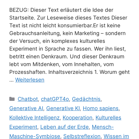
BEZUG: Dieser Text erläutert die Idee der
Startseite. Zur Leseweise dieses Textes Dieser
Text ist nicht leicht konsumierbar.Er ist keine
Gebrauchsanleitung, kein Marketing – sondern
der Versuch, ein komplexes kulturelles
Experiment in Sprache zu fassen. Wer ihn liest,
betritt einen Denkraum. Und dieser Denkraum
lebt vom Mitdenken, vom Innehalten, vom
Prozesshaften. Inhaltsverzeichnis 1. Worum geht
…
Weiterlesen
Kategorien
Chatbot
,
chatGPT4o
,
Gedächtnis
,
Generative AI
,
Generative KI
,
Homo sapiens
,
Kollektive Intelligenz
,
Kooperation
,
Kulturelles
Experiment
,
Leben auf der Erde
,
Mensch-
Maschine-Symbiose
,
Selbstreflexion
,
Wissen im